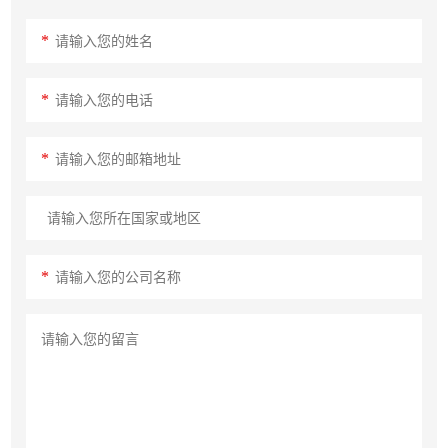
*
*
*
*